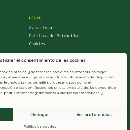
LEGAL
Aviso Legal
Política de Privacidad
Cookies
stionar el consentimiento de las cookies
 cookies propias y de terceros con el fin de ofrecer una mejor
ón, almacenando y/o accediendo a la información del dispositivo. El
s tecnologías nos permitirá procesar datos como el
ación o las identificaciones únicas en este sitio. No consentir, o
to, podría afectar negativamente a ciertas características y
LINKEDIN
TWITTER
Denegar
Ver preferencias
Política de cookies