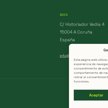
SEDE
C/ Historiador Vedía 4
15004 A Coruña
España
Ge
info@aconsensus.es
Esta página web utiliza
experiencia de navegaci
consentimiento de esta
comportamiento de naveg
retirar el consentimien
funciones.
Aceptar