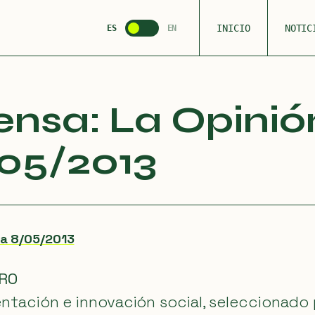
INICIO
NOTIC
ES
EN
ensa: La Opinió
05/2013
ña 8/05/2013
URO
tación e innovación social, seleccionado p