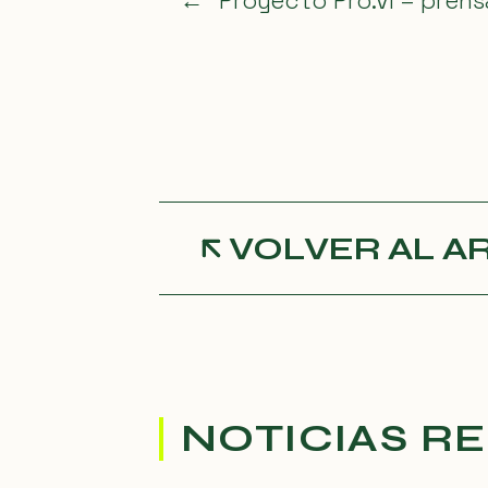
←
Proyecto Pro.Vi – prens
VOLVER AL A
NOTICIAS R