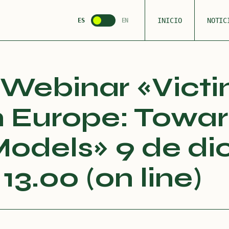
INICIO
NOTIC
ES
EN
Webinar «Victi
in Europe: Towa
Models» 9 de d
13.00 (on line)