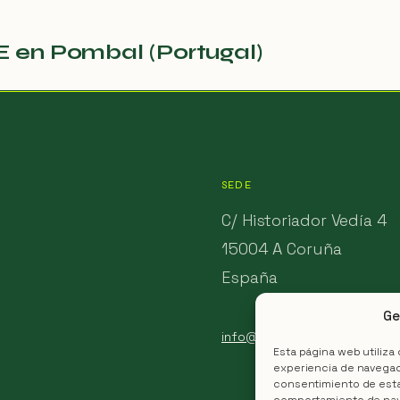
en Pombal (Portugal)
SEDE
C/ Historiador Vedía 4
15004 A Coruña
España
Ge
info@aconsensus.es
Esta página web utiliza
experiencia de navegaci
consentimiento de esta