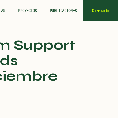
Contacto
IAS
PROYECTOS
PUBLICACIONES
m Support
rds
iciembre