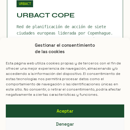
URBACT
URBACT COPE
Red de planificación de acción de siete
ciudades europeas liderada por Copenhague.
Objetivo: fomentar la participación
Gestionar el consentimiento
ciudadana en políticas verdes.
de las cookies
Esta página web utiliza cookies propias y de terceros con el fin de
ofrecer una mejor experiencia de navegación, almacenando y/o
accediendo a la información del dispositivo. El consentimiento de
estas tecnologías nos permitirá procesar datos como el
HORIZON 2020
comportamiento de navegación o las identificaciones únicas en
UrbanByNature
este sitio. No consentir, o retirar el consentimiento, podría afectar
negativamente a ciertas características y funciones.
Coordinación técnica del Hub Español.
Programa promovido por ICLEI Europa en el
Aceptar
marco del Proyecto Connecting Nature.
Denegar