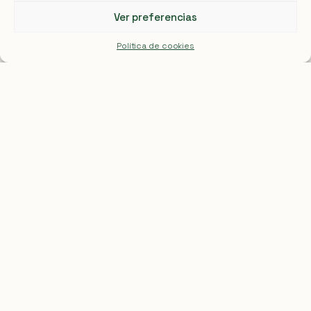
Ver preferencias
Política de cookies
DG JUSTICE
Proyecto INTIT
Integrated Trauma Informed Therapy for
Child Victims of Violence. Coordinado por
IPRS (Italia).
JUSTICIA UE
Proyecto SERV
Services and Rights for Victims of Crime.
Promovido por la Universidad de Tartu y
cofinanciado por el Programa de Justicia