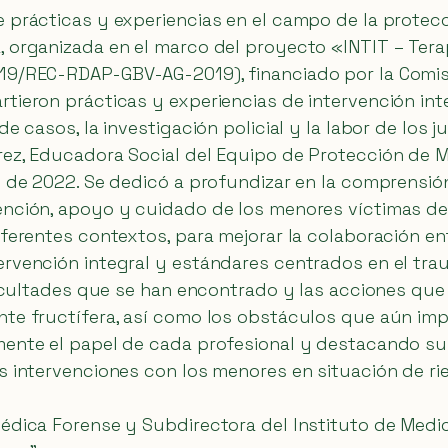
 prácticas y experiencias en el campo de la protecc
, organizada en el marco del proyecto «INTIT – Tera
19/REC-RDAP-GBV-AG-2019), financiado por la Comisi
rtieron prácticas y experiencias de intervención in
e casos, la investigación policial y la labor de los 
rez, Educadora Social del Equipo de Protección de M
o de 2022. Se dedicó a profundizar en la comprensió
ención, apoyo y cuidado de los menores víctimas de
ferentes contextos, para mejorar la colaboración ent
ervención integral y estándares centrados en el tra
ificultades que se han encontrado y las acciones qu
nte fructífera, así como los obstáculos que aún im
mente el papel de cada profesional y destacando su
as intervenciones con los menores en situación de r
Médica Forense y Subdirectora del Instituto de Medi