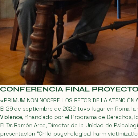
CONFERENCIA FINAL PROYECTO 
«PRIMUM NON NOCERE. LOS RETOS DE LA ATENCIÓN
El 29 de septiembre de 2022 tuvo lugar en Roma la 
Violence
, financiado por el Programa de Derechos, 
El Dr. Ramón Arce, Director de la Unidad de Psicolog
presentación “Child psychological harm victimizatio