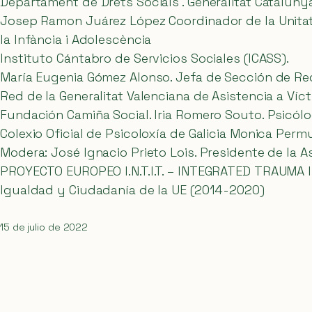
Departament de Drets Socials . Generalitat Cataluny
Josep Ramon Juárez López Coordinador de la Unitat I
la Infància i Adolescència
Instituto Cántabro de Servicios Sociales (ICASS).
María Eugenia Gómez Alonso. Jefa de Sección de Rec
Red de la Generalitat Valenciana de Asistencia a Víct
Fundación Camiña Social. Iria Romero Souto. Psicólo
Colexio Oficial de Psicoloxía de Galicia Monica Per
Modera: José Ignacio Prieto Lois. Presidente de la
PROYECTO EUROPEO I.N.T.I.T. – INTEGRATED TRAUMA 
Igualdad y Ciudadanía de la UE (2014-2020)
15 de julio de 2022